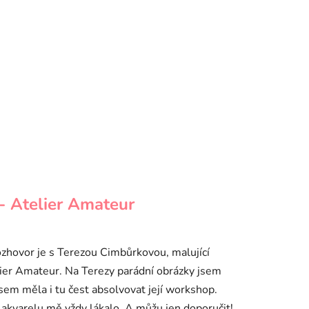
 - Atelier Amateur
zhovor je s Terezou Cimbůrkovou, malující
ier Amateur. Na Terezy parádní obrázky jsem
jsem měla i tu čest absolvovat její workshop.
 akvarelu mě vždy lákalo. A můžu jen doporučit!