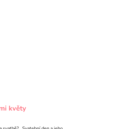
mi květy
na svatbě? Svatební den a jeho