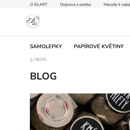
Přejít
O Eli.ART
Doprava a platba
Návody k nale
na
obsah
SAMOLEPKY
PAPÍROVÉ KVĚTINY
Domů
/
BLOG
BLOG
V
ý
p
i
s
č