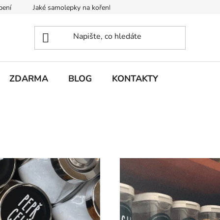
pení
Jaké samolepky na kořenky a dózy vybrat?
Výhody papí
ZDARMA
BLOG
KONTAKTY