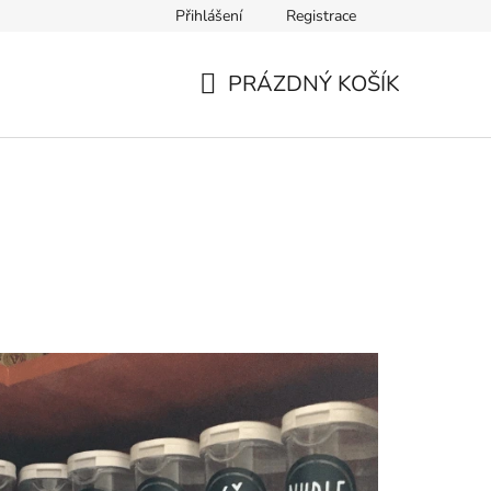
Přihlášení
Registrace
rových květin
Hodnocení obchodu
Obchodní podmínky
PRÁZDNÝ KOŠÍK
NÁKUPNÍ
KOŠÍK