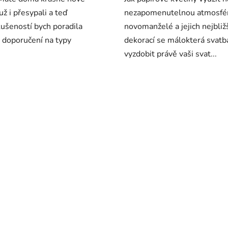
ž i přesypali a teď
nezapomenutelnou atmosféru 
zkušeností bych poradila
novomanželé a jejich nejbliž
í doporučení na typy
dekorací se málokterá svatb
vyzdobit právě vaši svat...