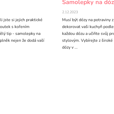
Samolepky na dóz
2.12.2023
 jste si jejich praktické
Musí být dózy na potraviny z
koutek s kořením
dekorovat vaši kuchyň podle 
ělý tip - samolepky na
každou dózu a učiňte svůj pr
plněk nejen že dodá vaší
stylovým. Vybírejte z široké
dózy v ...