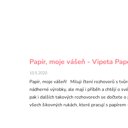
Papír, moje vášeň - Vipeta Pap
10.5.2020
Papír, moje vášeň! Miluji čtení rozhovorů s tvůrc
nádherné výrobky, ale mají i příběh a chtějí o sv
pak i dalších takových rozhovorech se dočtete o 
všech šikovných rukách, které pracují s papírem 