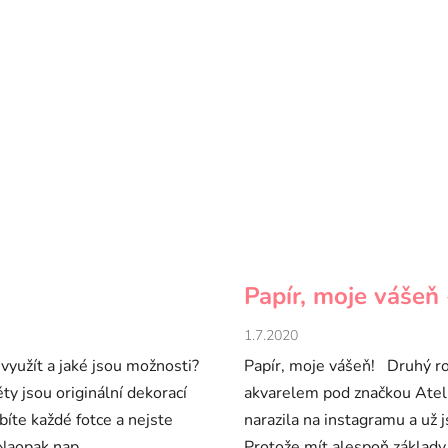
Papír, moje vášeň
1.7.2020
 využít a jaké jsou možnosti?
Papír, moje vášeň! Druhý ro
 jsou originální dekorací
akvarelem pod značkou Atel
obíte každé fotce a nejste
narazila na instagramu a už 
aopak nap...
Protože mít alespoň základy