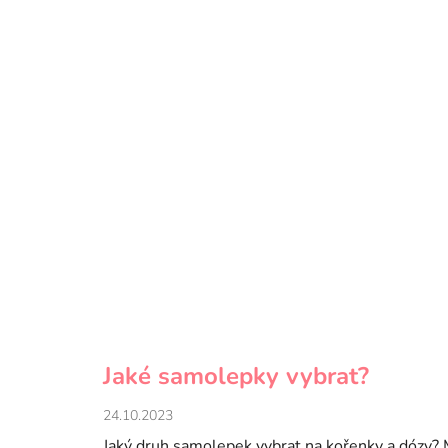
Jaké samolepky vybrat?
24.10.2023
Jaký druh samolepek vybrat na kořenky a dózy?