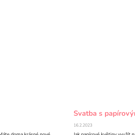
Svatba s papírový
16.2.2023
 Máte doma krásné nové
Jak papírové květiny využít 