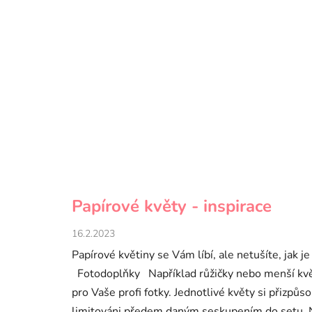
Papírové květy - inspirace
16.2.2023
Papírové květiny se Vám líbí, ale netušíte, jak je
Fotodoplňky Například růžičky nebo menší květy
pro Vaše profi fotky. Jednotlivé květy si přizpůs
limitováni předem daným seskupením do setu. N