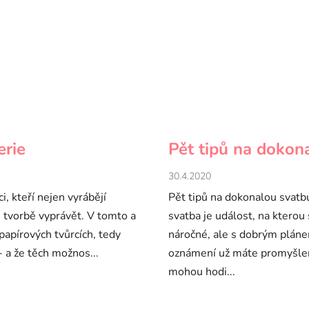
erie
Pět tipů na dokon
30.4.2020
i, kteří nejen vyrábějí
Pět tipů na dokonalou svatb
é tvorbě vyprávět. V tomto a
svatba je událost, na kterou
papírových tvůrcích, tedy
náročné, ale s dobrým pláne
- a že těch možnos...
oznámení už máte promyšlen
mohou hodi...