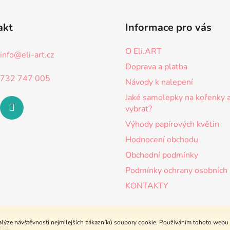
akt
Informace pro vás
O Eli.ART
info
@
eli-art.cz
Doprava a platba
732 747 005
Návody k nalepení
Jaké samolepky na kořenky 
vybrat?
Výhody papírových květin
Hodnocení obchodu
Obchodní podmínky
Podmínky ochrany osobních 
KONTAKTY
lýze návštěvnosti nejmilejších zákazníků soubory cookie. Používáním tohoto webu s
na.