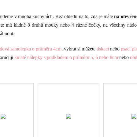
ajdeme v mnoha kuchyních. Bez ohledu na to, zda je máte
na otevřen
te mít klidně 8 druhů mouky nebo 4 různé čočky, na všechny nádo
sáhnout.
dová samolepka o průměru 4cm
, vybrat si můžete
tiskací
nebo
psací pí
oručuji
kulaté nálepky s podkladem o průměru 5, 6 nebo 8cm
nebo
obd