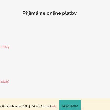
Přijímáme online platby
a dózy
údajů
ROZUMÍM
 tím souhlasíte. Děkuji! Více informací
zde.
Vytvořil Shoptet