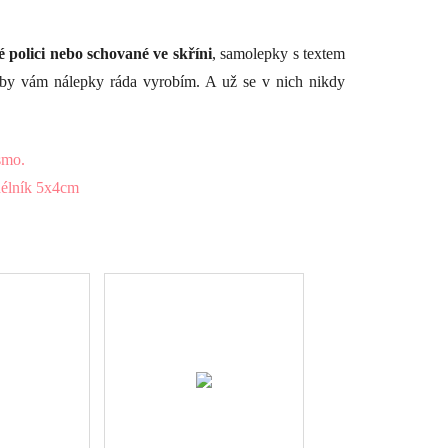
é polici nebo schované ve skříni
, samolepky s textem
by vám nálepky ráda vyrobím. A už se v nich nikdy
smo.
élník 5x4cm