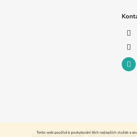
Z
á
Kont
p
a
t
í
Tento web používá k poskytování těch nejlepších služeb a ana
Copyright 2026
Eli.ART
. Všechna práva vyhraze