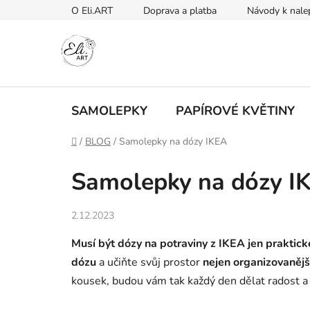
Přejít
O Eli.ART
Doprava a platba
Návody k nale
na
obsah
SAMOLEPKY
PAPÍROVÉ KVĚTINY
Domů
/
BLOG
/
Samolepky na dózy IKEA
Samolepky na dózy I
2.12.2023
Musí být dózy na potraviny z IKEA jen praktick
dózu
a učiňte svůj prostor
nejen organizovanějš
kousek, budou vám tak každý den dělat radost a