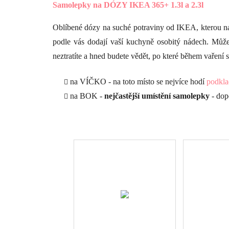
Samolepky na DÓZY IKEA 365+ 1.3l a 2.3l
Oblíbené dózy na suché potraviny od IKEA, kterou n
podle vás dodají vaší kuchyně osobitý nádech.
Může
neztratíte a hned budete vědět, po které během vaření 
na VÍČKO - na toto místo se nejvíce hodí
podkla
na BOK -
nejčastější umístění samolepky
- dop