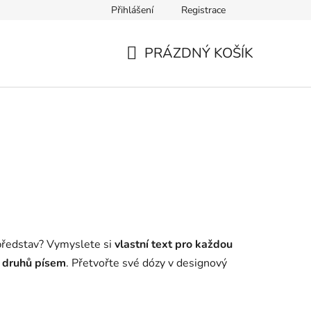
Přihlášení
Registrace
rových květin
Hodnocení obchodu
Obchodní podmínky
PRÁZDNÝ KOŠÍK
NÁKUPNÍ
KOŠÍK
 představ? Vymyslete si
vlastní text pro každou
2 druhů písem
. Přetvořte své dózy v designový