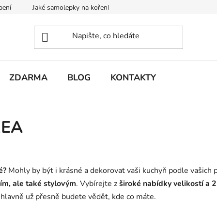
pení
Jaké samolepky na kořenky a dózy vybrat?
Výhody papí
ZDARMA
BLOG
KONTAKTY
KEA
é?
Mohly by být i krásné a dekorovat vaši kuchyň podle vašich
ím, ale také stylovým
. Vybírejte z
široké nabídky velikostí a 
 hlavně už přesně budete vědět, kde co máte.