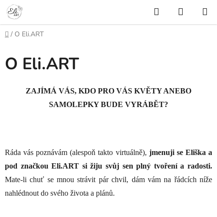
Přejít
Hledat
NÁKUP
na
KOŠÍK
obsah
Domů
/
O Eli.ART
O Eli.ART
ZAJÍMÁ VÁS, KDO PRO VÁS KVĚTY ANEBO
SAMOLEPKY BUDE VYRÁBĚT?
R
áda vás poznávám (alespoň takto virtuálně),
jmenuji se Eliška a
pod značkou Eli.ART si žiju svůj sen plný tvoření a radosti.
Mate-li chuť se mnou strávit pár chvil, dám vám na řádcích níže
nahlédnout do svého života a plánů.