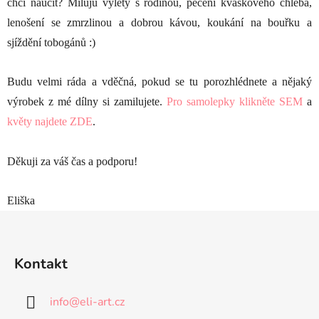
chci naučit? Miluju výlety s rodinou, pečení kváskového chleba,
lenošení se zmrzlinou a dobrou kávou, koukání na bouřku a
sjíždění tobogánů :)
Budu velmi ráda a vděčná, pokud se tu porozhlédnete a nějaký
výrobek z mé dílny si zamilujete.
Pro samolepky klikněte SEM
a
květy najdete ZDE
.
Děkuji za váš čas a podporu!
Eliška
Z
á
p
Kontakt
a
t
info
@
eli-art.cz
í