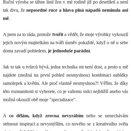
Ruční výroba se táhne linií žen v mé rodině již po desetiletí a není
tak divu, že
neposedné ruce a hlava plná nápadů neminula ani
mě
.
A jsem za to ráda, protože
tvořit
a vědět, že moje výrobky vykouzlí
jejich novým majitelkám na tváři úsměv pokaždé, když o ně u sebe
doma zavadí pohledem,
je jednoduše parádní
.
Jak to tak u tvůrců bývá, jedna technika mi není dost, a proto u mě
najdete (možná na první pohled nesmyslnou) kombinaci nabídky
samolepek a květin. Ale proč vlastně nesmyslnou?! Věřím, že díky
této rozmanitosti si vyberete, co je vašemu srdci nejbližší anebo vás
možná okouzlí obě moje "specializace".
A
co dělám, když zrovna nevyrábím
nebo se nenechávám
strhnout inspirací a nevymýšlím, co nového se z kreativního světa