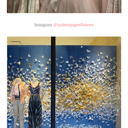
Instagram
@sydneypaperflowers