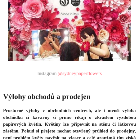
Instagram
@sydneypaperflowers
Výlohy obchodů a prodejen
Prostorné výlohy v obchodních centrech, ale i menší výloha
obchůdku či kavárny si přímo říkají o zkrášlení výzdobou
papírových květin. Květiny lze připevnit na stěnu či látkovou
zástěnu. Pokud si přejete nechat otevřený průhled do prodejny,
není problém květy navěsit na vlasec a celé aranžmá tím získá