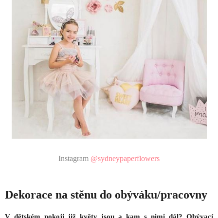
Instagram
@sydneypaperflowers
Dekorace na stěnu do obýváku/pracovny
V dětském pokoji již květy jsou a kam s nimi dál? Obývací