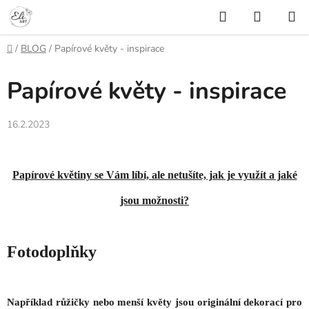
Přejít
Hledat
NÁKUP
na
KOŠÍK
obsah
Domů
/
BLOG
/
Papírové květy - inspirace
Papírové květy - inspirace
16.2.2023
Papírové květiny se Vám líbí, ale netušíte, jak je využít a jaké
jsou možnosti?
Fotodoplňky
Například růžičky nebo menší květy jsou originální dekorací pro