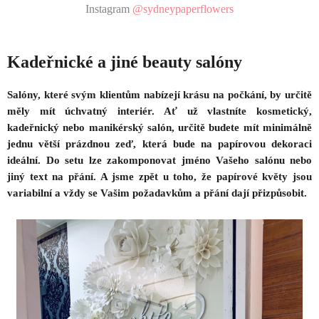
Instagram
@sydneypaperflowers
Kadeřnické a jiné beauty salóny
Salóny, které svým klientům nabízejí krásu na počkání, by určitě
měly mít úchvatný interiér. Ať už vlastníte kosmetický,
kadeřnický nebo manikérský salón, určitě budete mít minimálně
jednu větší prázdnou zeď, která bude na papírovou dekoraci
ideální. Do setu lze zakomponovat jméno Vašeho salónu nebo
jiný text na přání. A jsme zpět u toho, že papírové květy jsou
variabilní a vždy se Vašim požadavkům a přání dají přizpůsobit.