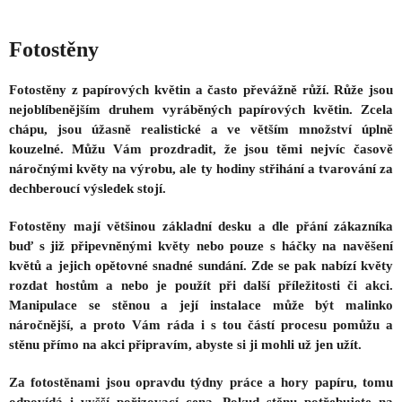
Fotostěny
Fotostěny z papírových květin a často převážně růží. Růže jsou
nejoblíbenějším druhem vyráběných papírových květin. Zcela
chápu, jsou úžasně realistické a ve větším množství úplně
kouzelné. Můžu Vám prozdradit, že jsou těmi nejvíc časově
náročnými květy na výrobu, ale ty hodiny střihání a tvarování za
dechberoucí výsledek stojí.
Fotostěny mají většinou základní desku a dle přání zákazníka
buď s již připevněnými květy nebo pouze s háčky na navěšení
květů a jejich opětovné snadné sundání. Zde se pak nabízí květy
rozdat hostům a nebo je použít při další příležitosti či akci.
Manipulace se stěnou a její instalace může být malinko
náročnější, a proto Vám ráda i s tou částí procesu pomůžu a
stěnu přímo na akci připravím, abyste si ji mohli už jen užít.
Za fotostěnami jsou opravdu týdny práce a hory papíru, tomu
odpovídá i vyšší pořizovací cena. Pokud stěnu potřebujete na