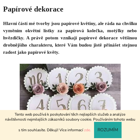
Papírové dekorace
Hlavní částí mé tvorby jsou papírové květiny, ale ráda na chvilku
vyměním okvětní lístky za papírová kolečka, motýlky nebo
hvězdičky. A právě potom vznikají papírové dekorace většinou
drobnějšího charakteru, které Vám budou jistě přinášet stejnou
radost jako papírové květy.
Tento web používá k poskytování těch nejlepších služeb a analýze
návštěvnosti nejmilejších zákazníků soubory cookie. Používáním tohoto webu
ROZUMÍM
s tím souhlasíte. Děkuji! Více informací
zde.