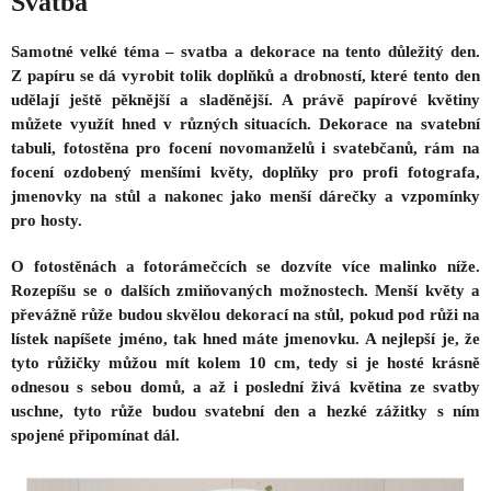
Svatba
Samotné velké téma – svatba a dekorace na tento důležitý den.
Z papíru se dá vyrobit tolik doplňků a drobností, které tento den
udělají ještě pěknější a sladěnější. A právě papírové květiny
můžete využít hned v různých situacích. Dekorace na svatební
tabuli, fotostěna pro focení novomanželů i svatebčanů, rám na
focení ozdobený menšími květy, doplňky pro profi fotografa,
jmenovky na stůl a nakonec jako menší dárečky a vzpomínky
pro hosty.
O fotostěnách a fotorámečcích se dozvíte více malinko níže.
Rozepíšu se o dalších zmiňovaných možnostech. Menší květy a
převážně růže budou skvělou dekorací na stůl, pokud pod růži na
lístek napíšete jméno, tak hned máte jmenovku. A nejlepší je, že
tyto růžičky můžou mít kolem 10 cm, tedy si je hosté krásně
odnesou s sebou domů, a až i poslední živá květina ze svatby
uschne, tyto růže budou svatební den a hezké zážitky s ním
spojené připomínat dál.