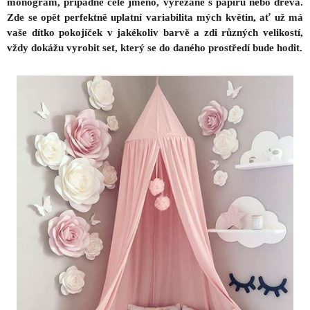
monogram, případně celé jméno, vyřezané s papíru nebo dřeva.
Zde se opět perfektně uplatní variabilita mých květin, ať už má
vaše dítko pokojíček v jakékoliv barvě a zdi různých velikostí,
vždy dokážu vyrobit set, který se do daného prostředí bude hodit.