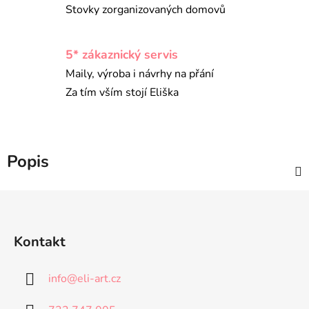
Stovky zorganizovaných domovů
5* zákaznický servis
Maily, výroba i návrhy na přání
Za tím vším stojí Eliška
Popis
Z
á
p
Kontakt
a
t
info
@
eli-art.cz
í