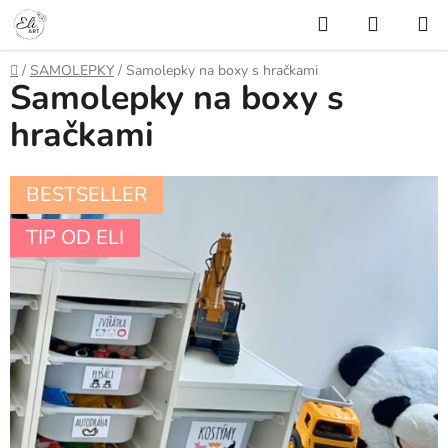
Přejít
Hledat
NÁKUP
na
KOŠÍK
obsah
Domů
/
SAMOLEPKY
/
Samolepky na boxy s hračkami
Samolepky na boxy s
hračkami
BESTSELLER
TIP OD ELI