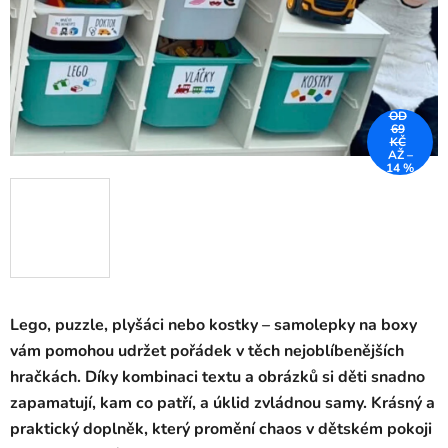
OD
69
KČ
AŽ –
14 %
Lego, puzzle, plyšáci nebo kostky – samolepky na boxy
vám pomohou udržet pořádek v těch nejoblíbenějších
hračkách. Díky kombinaci textu a obrázků si děti snadno
zapamatují, kam co patří, a úklid zvládnou samy. Krásný a
praktický doplněk, který promění chaos v dětském pokoji