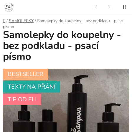
Přejít
Hledat
NÁKUP
na
KOŠÍK
obsah
Domů
/
SAMOLEPKY
/
Samolepky do koupelny - bez podkladu - psací
písmo
Samolepky do koupelny -
bez podkladu - psací
písmo
BESTSELLER
TEXTY NA PŘÁNÍ
TIP OD ELI